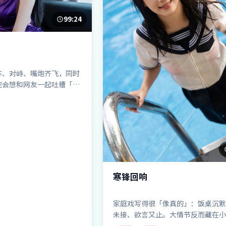
99:24
车、对峙、嘴炮齐飞，同时
完会想和网友一起吐槽「这
—但好爽」。
寒锋回响
家庭戏写得很「像真的」：饭桌沉默
未接、欲言又止。大情节反而藏在小