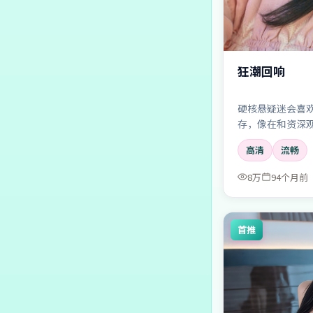
狂潮回响
硬核悬疑迷会喜
存，像在和资深
高清
流畅
8万
94个月前
首推