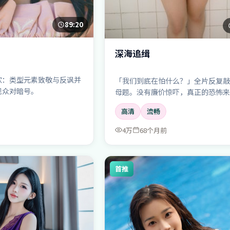
89:20
深海追缉
欢：类型元素致敬与反讽并
「我们到底在怕什么？」全片反复敲
观众对暗号。
母题。没有廉价惊吓，真正的恐怖来
规则一点点崩塌。
高清
流畅
4万
68个月前
首推