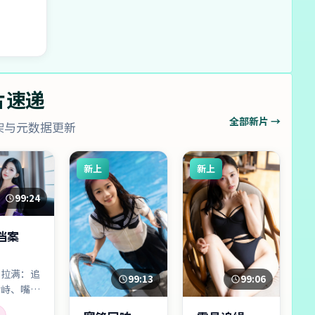
片速递
全部新片 →
架与元数据更新
新上
新上
99:24
档案
性拉满：追
99:06
99:13
对峙、嘴炮
，同时还不