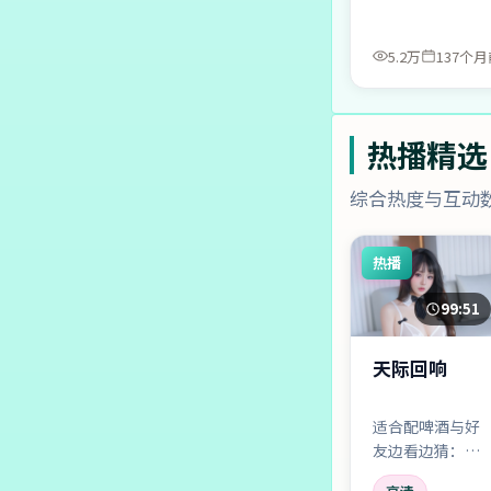
5.2万
137个月
热播精选
综合热度与互动
热播
99:51
天际回响
适合配啤酒与好
友边看边猜：谁
是狼？谁在说真