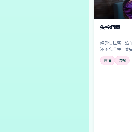
失控档案
娱乐性拉满：追
还不忘埋梗。看
也太离谱了吧—
高清
流畅