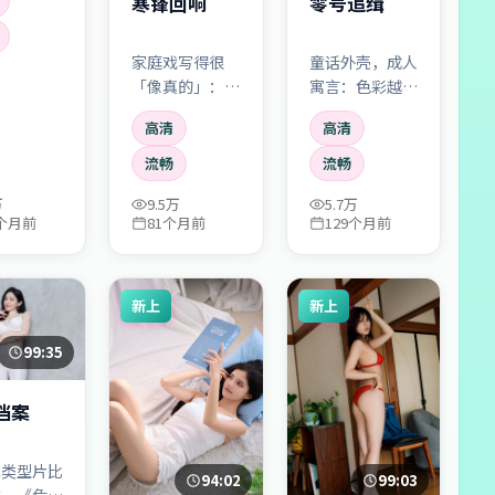
零号追缉
寒锋回响
梗。看完会
网友一起吐
这也太离谱
童话外壳，成人
家庭戏写得很
—但好
寓言：色彩越
「像真的」：饭
。
亮，越显得阴影
桌沉默、电话未
高清
高清
锋利。适合带孩
接、欲言又止。
子看，但大人可
大情节反而藏在
流畅
流畅
能读到的更多。
小事里。
万
9.5万
5.7万
7个月前
81个月前
129个月前
新上
新上
99:35
档案
把类型片比
94:02
99:03