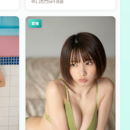
1.2万
58个月前
首推