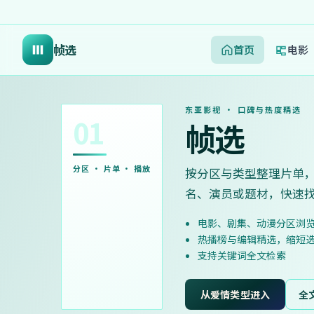
帧选
首页
电影
东亚影视 · 口碑与热度精选
01
帧选
分区 · 片单 · 播放
按分区与类型整理片单
名、演员或题材，快速
电影、剧集、动漫分区浏
热播榜与编辑精选，缩短
支持关键词全文检索
从爱情类型进入
全