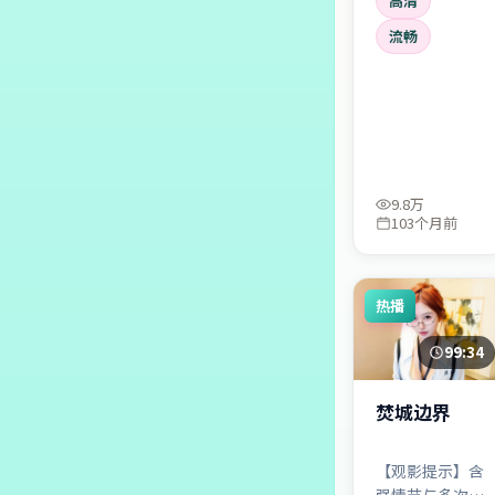
高清
话？结局不是
「揭晓答案」那
流畅
么简单，而是
「你更愿意相信
谁」。
9.8万
103个月前
热播
99:34
焚城边界
【观影提示】含