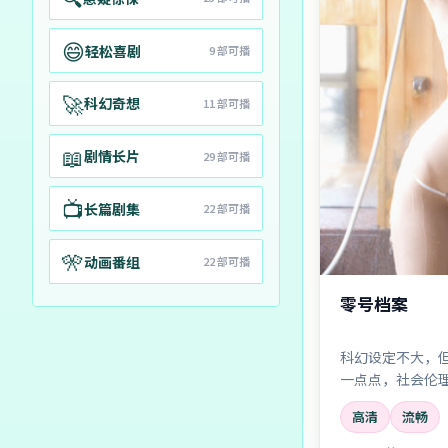
😄
轻松喜剧
9
部可播
🚀
科幻奇想
11
部可播
📖
剧情长片
29
部可播
📺
长篇剧集
22
部可播
🎌
动画番组
22
部可播
零号档案
科幻设定不大，
一点点，社会伦
欢「思想实验」
高清
流畅