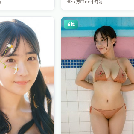
前
9.8万
104个月前
首推