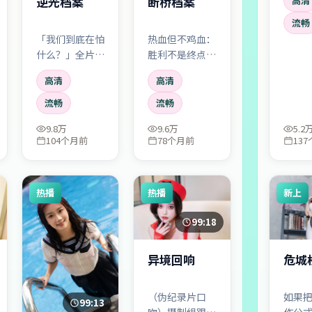
逆光档案
断桥档案
高清
忘埋
想和
流畅
槽「
「我们到底在怕
热血但不鸡血：
了吧—
什么？」全片反
胜利不是终点，
爽」
复敲打这个母
「如何与失败共
高清
高清
题。没有廉价惊
处」才是。运
吓，真正的恐怖
动/犯罪元素服
流畅
流畅
来自日常规则一
务于人物成长，
9.8万
9.6万
5.2
点点崩塌。
而不是反过来。
104个月前
78个月前
13
热播
热播
新上
99:18
异境回响
危城
（伪纪录片口
如果
99:13