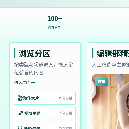
100+
片库条目
浏览分区
编辑部精
按类型与频道进入，快速定
人工筛选与主题
位想看的内容
首推
进入片库 →
🎬
动作大片
15
部可播
💕
爱情主线
5
部可播
🔍
悬疑惊悚
23
部可播