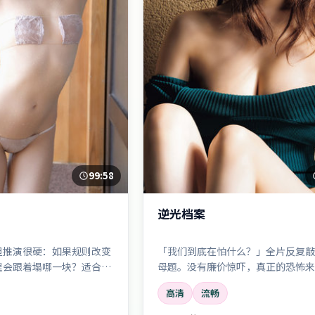
99:58
逆光档案
但推演很硬：如果规则改变
「我们到底在怕什么？」全片反复敲
理会跟着塌哪一块？适合喜
母题。没有廉价惊吓，真正的恐怖来
的观众。
规则一点点崩塌。
高清
流畅