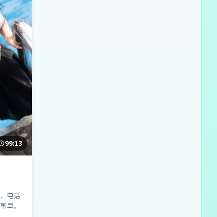
99:13
、电话
事里。