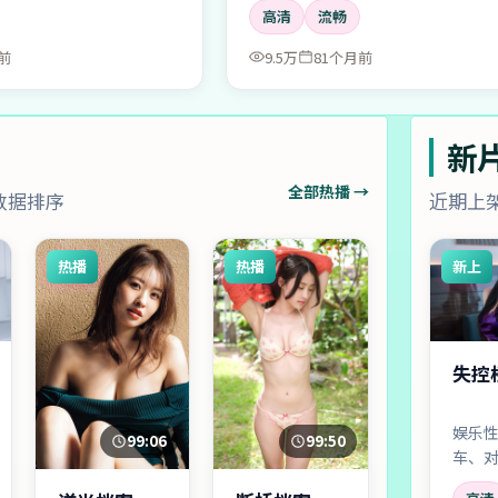
高清
流畅
前
9.5万
81个月前
新
全部热播 →
数据排序
近期上
热播
热播
新上
失控
娱乐
99:06
99:50
车、
齐飞