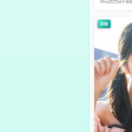
4.6万
84个月
首推