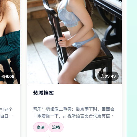
99:49
99:06
焚城档案
音乐与剪辑像二重奏：鼓点落下时，画面会
打这个
「跟着颤一下」。视听语言比台词更有信息
自日常
量。
高清
流畅